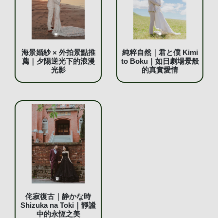
海景婚紗 × 外拍景點推
純粹自然｜君と僕 Kimi
薦｜夕陽逆光下的浪漫
to Boku｜如日劇場景般
光影
的真實愛情
侘寂復古｜静かな時
Shizuka na Toki｜靜謐
中的永恆之美