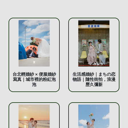
台北輕婚紗 × 便服婚紗
生活感婚紗｜まちの恋
寫真｜城市裡的粉紅泡
物語｜隨性街拍，浪漫
泡
歷久彌新